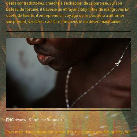
désirs contradictoires, cherche à s’échapper de sa paroisse. Sur son
bateau de fortune, il traverse un effrayant labyrinthe de mangroves. En
quête de liberté, il entreprend un voyage qui le poussera à affronter
son présent, ses désirs cachés et l’immensité du désert mauritanien.
ENG review
Stéphane Bouquet
Two main things stood out to me: first, the strange war film quality, but