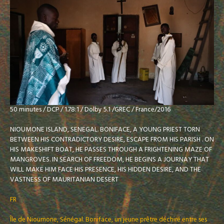
50 minutes / DCP / 1.78:1 / Dolby 5.1 /GREC / France/2016
NIOUMONE ISLAND, SENEGAL. BONIFACE, A YOUNG PRIEST TORN
BETWEEN HIS CONTRADICTORY DESIRE, ESCAPE FROM HIS PARISH . ON
HIS MAKESHIFT BOAT, HE PASSES THROUGH A FRIGHTENING MAZE OF
MANGROVES. IN SEARCH OF FREEDOM, HE BEGINS A JOURNAY THAT
WILL MAKE HIM FACE HIS PRESENCE, HIS HIDDEN DESIRE, AND THE
VASTNESS OF MAURITANIAN DESERT
FR
Île de Nioumone, Sénégal. Boniface, un jeune prêtre déchiré entre ses