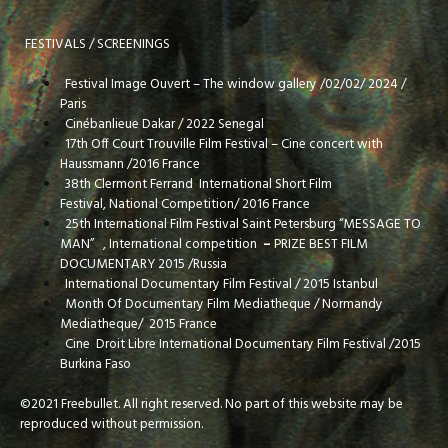
FESTIVALS / SCREENINGS
Festival Image Ouvert – The window gallery /02/02/ 2024 /
Paris
Cinébanlieue Dakar / 2022 Senegal
17th Off Court Trouville Film Festival – Cine concert with
Haussmann /2016 France
38th Clermont Ferrand International Short Film
Festival,
National Competition/ 2016 France
25th International Film Festival Saint Petersburg “MESSAGE TO
MAN” , International competition
–
PRIZE BEST FILM
DOCUMENTARY 2015 /Russia
International Documentary Film Festival / 2015 Istanbul
Month Of Documentary Film Mediatheque / Normandy
Mediatheque/ 2015 France
Cine Droit Libre International Documentary Film Festival /2015
Burkina Faso
©2021 Freebullet. All right reserved. No part of this website may be
reproduced without permission.