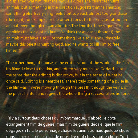
a displaced war film, that the movie exudes. The character hunts
animals, but something in the direction suggests that he’s hunting
something else. Everything feels a bit too vast, almost too grandiose
(the night, for example, or the desert) for us to think it’s just about an
animal, even though it is an alligator. The length of the sequences also
amplifies the scale of his hunt. We think (or at least I thought) the
animals must have a soul, or something like a soul, and ultimately
maybe this priest is hunting God, and he wants to kill Him to free
himself.”
“The other thing, of course, is the eroticization of the world in the film.
It’s filmed close to the skin, and edited very much like Godard—not in
the sense that the editing is disruptive, but in the sense of what he
once said: ‘Editing is a heartbeat.’ There’s truly something of a pulse in
the film—as if we’re moving through the breath, through the veins, of
the priest-hunter, and it gives the whole thing a successful erotic force.
FR
“Il y a surtout deux choses qui m’ont marqué : d’abord, le côté
étrangement film de guerre, mais film de guerre décalé, que le film
dégage. En fait, le personnage chasse les animaux mais quelque chose
dans la mise en scène a l’air de nous dire qu’il chasse autre chose. Tout