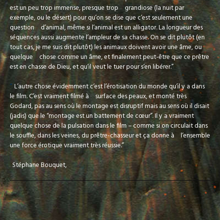
est un peu trop immense, presque trop
grandiose (la nuit par
exemple, ou le désert) pour qu’on se dise que c’est seulement une
question
d’animal, même si l’animal est un alligator. La longueur des
séquences aussi augmente l’ampleur de sa chasse. On se dit plutôt (en
tout cas, je me suis dit plutôt) les animaux doivent avoir une âme, ou
quelque
chose comme un âme, et finalement peut-être que ce prêtre
est en chasse de Dieu, et qu’il veut le tuer pour s’en libérer.”
“
L’autre chose évidemment c’est l’érotisation du monde qu’il y a dans
le film. C’est vraiment filmé à
surface des peaux, et monté très
Godard, pas au sens où le montage est disruptif mais au sens où il disait
(jadis) que le “montage est un battement de cœur”. Il y a vraiment
quelque chose de la pulsation dans le film – comme si on circulait dans
le souffle, dans les veines, du prêtre-chasseur et ça donne à
l’ensemble
une force érotique vraiment très réussie.”
Stéphane Bouquet,